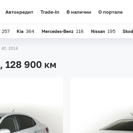
Автокредит
Trade-In
В наличии
О портале
257
Kia
364
Mercedes-Benz
116
Nissan
195
Sko
4 AT, 2014
4,
128 900 км