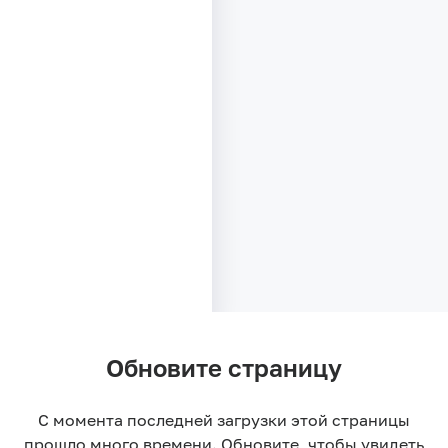
Обновите страницу
Первый взнос
Trade-In как
от 0%
первый взнос
С момента последней загрузки этой страницы
прошло много времени. Обновите, чтобы увидеть