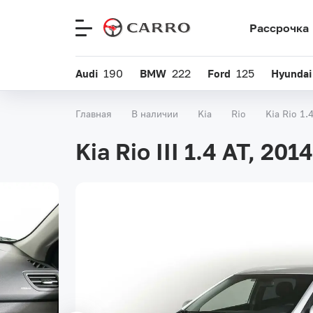
Рассрочка
Меню
сайта
Audi
190
BMW
222
Ford
125
Hyundai
Главная
В наличии
Kia
Rio
Kia Rio 1.
Kia Rio III 1.4 AT, 201