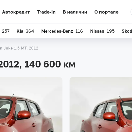
Автокредит
Trade-In
В наличии
О портале
257
Kia
364
Mercedes-Benz
116
Nissan
195
Sko
n Juke 1.6 MT, 2012
 2012,
140 600 км