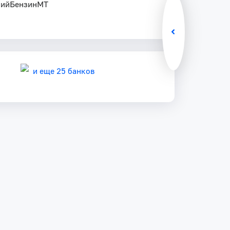
ний
Бензин
MT
и еще 25 банков