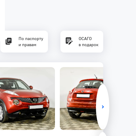
По паспорту
ОСАГО
и правам
в подарок