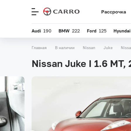
Рассрочка
Меню
сайта
Audi
190
BMW
222
Ford
125
Hyundai
Главная
В наличии
Nissan
Juke
Nissa
Nissan Juke I 1.6 MT,