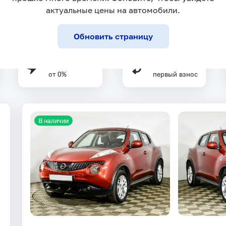
актуальные цены на автомобили.
Обновить страницу
Первый взнос
Trade-In как
от 0%
первый взнос
В наличии