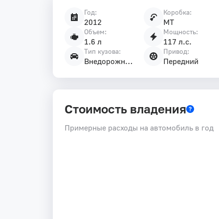
Год:
Коробка:
Характеристики
2012
MT
автомобиля
Объем:
Мощность:
1.6 л
117 л.с.
Тип кузова:
Привод:
Внедорожник 5 дв.
Передний
Стоимость владения
Примерные расходы на автомобиль в год