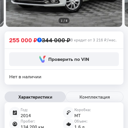
1
 / 
8
255 000 ₽
344 000 ₽
В кредит от 3 216 ₽/мес.
Проверить по VIN
Нет в наличии
Характеристики
Комплектация
Год:
Коробка:
Характеристики
2014
MT
автомобиля
Пробег:
Объем:
134 200 км
1.6 л